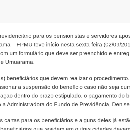
evidenciário para os pensionistas e servidores ap
ma – FPMU teve início nesta sexta-feira (02/09/201
m um formulário que deve ser preenchido e entreg
 de Umuarama.
rês) beneficiários que devem realizar o procediment
asionar a suspensão do benefício caso não seja cu
lização dentro do prazo estipulado, o pagamento do 
ca a Administradora do Fundo de Previdência, Denise
s cartas para os beneficiários e alguns deles já est
beneficiários que residem em outras cidades devem 