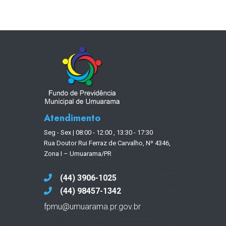
Atendimento
Seg - Sex | 08:00 - 12:00 , 13:30 - 17:30
Rua Doutor Rui Ferraz de Carvalho, Nº 4346,
Zona I – Umuarama/PR
(44) 3906-1025
(44) 98457-1342
fpmu@umuarama.pr.gov.br