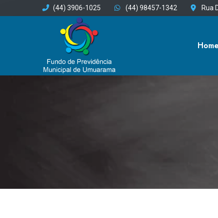
(44) 3906-1025
(44) 98457-1342
Rua D
Hom