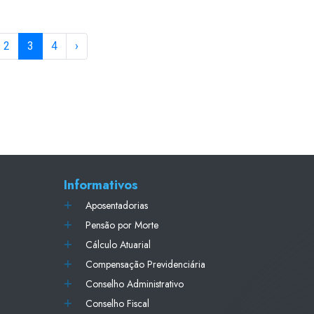
2
3
4
›
Informativos
Aposentadorias
Pensão por Morte
Cálculo Atuarial
Compensação Previdenciária
Conselho Administrativo
Conselho Fiscal