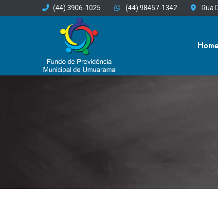
(44) 3906-1025
(44) 98457-1342
Rua D
Hom