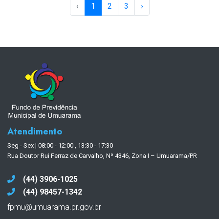
‹
1
2
3
›
Atendimento
Seg - Sex | 08:00 - 12:00 , 13:30 - 17:30
Rua Doutor Rui Ferraz de Carvalho, Nº 4346, Zona I – Umuarama/PR
(44) 3906-1025
(44) 98457-1342
fpmu@umuarama.pr.gov.br