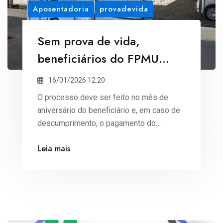
Aposentadoria
provadevida
Sem prova de vida,
beneficiários do FPMU
terão pagamento suspenso
16/01/2026 12:20
em Umuarama
O processo deve ser feito no mês de
aniversário do beneficiário e, em caso de
descumprimento, o pagamento do
benefício pode ser suspenso
Leia mais