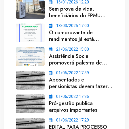
16/01/2026 12:20
Sem prova de vida,
beneficiários do FPMU
terão pagamento suspenso
13/03/2025 17:00
em Umuarama
O comprovante de
rendimentos já está
disponivel para declaração
21/06/2022 15:00
de imposto de renda.
Assistência Social
promoverá palestra de
lançamento da campanha
01/06/2022 17:39
"Golpes Virtuais - Proteja o
Aposentados e
Idoso"
pensionistas devem fazer o
Recadastramento
01/06/2022 17:36
Março/2017
Pró-gestão publica
arquivos importantes
01/06/2022 17:29
EDITAL PARA PROCESSO