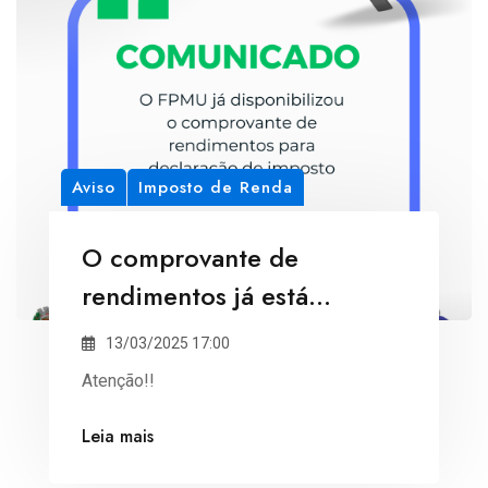
Aviso
Imposto de Renda
O comprovante de
rendimentos já está
disponivel para declaração
13/03/2025 17:00
de imposto de renda.
Atenção!!
Leia mais