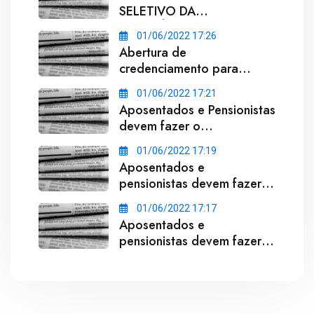
SELETIVO DA
PREVIDÊNCIA
01/06/2022 17:26
COMPLEMENTAR -RPC
Abertura de
credenciamento para
Instituições Bancárias
01/06/2022 17:21
Aposentados e Pensionistas
devem fazer o
recadastramento 2015
01/06/2022 17:19
Aposentados e
pensionistas devem fazer o
Recadastramento
01/06/2022 17:17
Março/2016
Aposentados e
pensionistas devem fazer o
Recadastramento
Setembro/2016