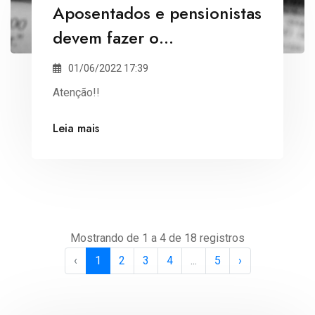
Aposentados e pensionistas
devem fazer o
Recadastramento
01/06/2022 17:39
Março/2017
Atenção!!
Leia mais
Mostrando de 1 a 4 de 18 registros
‹
1
2
3
4
...
5
›